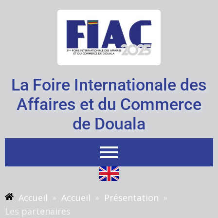
Aller
au
contenu
La Foire Internationale des
Affaires et du Commerce
de Douala
Accueil
Accueil
Présentation
»
»
»
Les partenaires