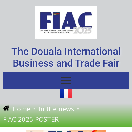
Skip
to
content
The Douala International
Business and Trade Fair
Home
In the news
»
»
FIAC 2025 POSTER